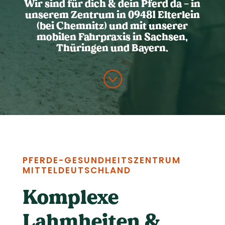
Wir sind für dich & dein Pferd da – in
unserem Zentrum in 09481 Elterlein
(bei Chemnitz) und mit unserer
mobilen Fahrpraxis in Sachsen,
Thüringen und Bayern.
;
PFERDE-GESUNDHEITS­ZENTRUM
MITTEL­DEUTSCHLAND
Komplexe
Lahmheiten &