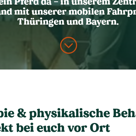
ein Pferd da – in unserem Zent
und mit unserer mobilen Fahrpr
Thüringen und Bayern.
;
ie & physikalische Be
ekt bei euch vor Ort