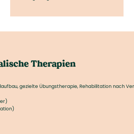
alische Therapien
elaufbau, gezielte Übungs­therapie, Rehabilitation nach 
der)
lation)