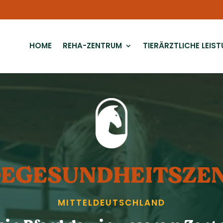
HOME
REHA-ZENTRUM
TIERÄRZTLICHE LEIS
E­GESUNDHEITS­Z
MITTEL­DEUTSCHLAND