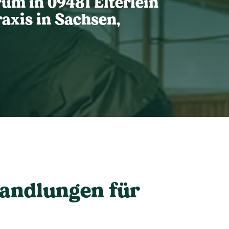
rum in 09481 Elterlein
axis in Sachsen,
handlungen für