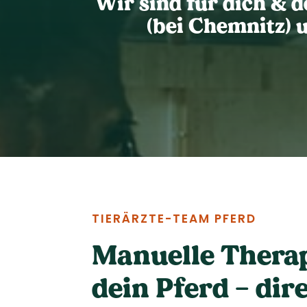
Wir sind für dich & d
(bei Chemnitz) 
TIERÄRZTE-TEAM PFERD
Manuelle Therap
dein Pferd – dir