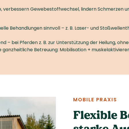
e, verbessern Gewebe­stoff­wechsel, lindern Schmerzen u
e Behandlungen sinnvoll – z. B. Laser- und Stoß­wellent
nd – bei Pferden z. B. zur Unterstützung der Heilung, ohn
ine ganzheitliche Betreuung: Mobilisation + muskelaktivi
MOBILE PRAXIS
Flexible 
starke Au