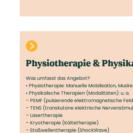

Physiotherapie & Physik
Was umfasst das Angebot?
• Physiotherapie: Manuelle Mobilisation, Musk
• Physikalische Therapien (Modalitäten): u. a.
– PEMF (pulsierende elektromagnetische Fel
– TENS (transkutane elektrische Nerven­stimu
– Lasertherapie
– Kryotherapie (Kälte­therapie)
– Stoßwellentherapie (Shock­Wave)