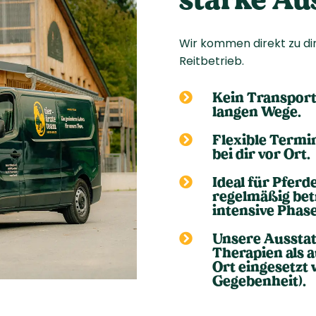
Wir kommen direkt zu dir
Reitbetrieb.
Kein Transports

langen Wege.
Flexible Termi

bei dir vor Ort.
Ideal für Pferd

regelmäßig bet
intensive Phase
Unsere Ausstat

Therapien als a
Ort eingesetzt
Gegebenheit).