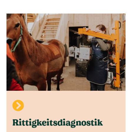

Rittig­keits­diagnostik