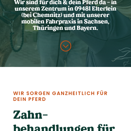
Wir sind für dich & dein Pferd da – in
unserem Zentrum in 09481 Elterlein
(bei Chemnitz) und mit unserer
mobilen Fahrpraxis in Sachsen,
Thüringen und Bayern.
;
WIR SORGEN GANZHEITLICH FÜR
DEIN PFERD
Zahn­
behandlungen für