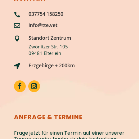
037754 158250

info@tte.vet

Standort Zentrum

Zwönitzer Str. 105
09481 Elterlein
Erzgebirge + 200km

ANFRAGE & TERMINE
Frage jetzt für einen Termin auf einer unserer
Touren an oder buche dir dein kostenloses